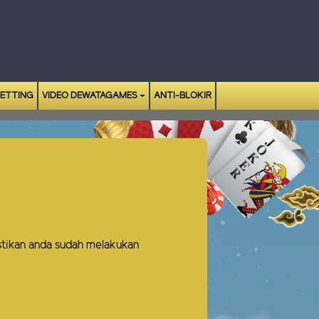
BETTING
VIDEO DEWATAGAMES
ANTI-BLOKIR
stikan anda sudah melakukan