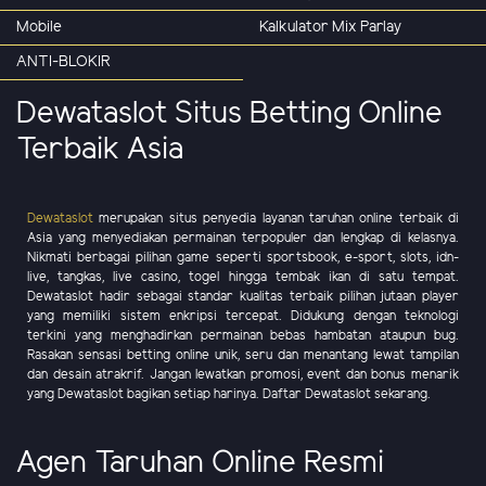
Mobile
Kalkulator Mix Parlay
ANTI-BLOKIR
Dewataslot Situs Betting Online
Terbaik Asia
Dewataslot
merupakan situs penyedia layanan taruhan online terbaik di
Asia yang menyediakan permainan terpopuler dan lengkap di kelasnya.
Nikmati berbagai pilihan game seperti sportsbook, e-sport, slots, idn-
live, tangkas, live casino, togel hingga tembak ikan di satu tempat.
Dewataslot hadir sebagai standar kualitas terbaik pilihan jutaan player
yang memiliki sistem enkripsi tercepat. Didukung dengan teknologi
terkini yang menghadirkan permainan bebas hambatan ataupun bug.
Rasakan sensasi betting online unik, seru dan menantang lewat tampilan
dan desain atrakrif. Jangan lewatkan promosi, event dan bonus menarik
yang Dewataslot bagikan setiap harinya. Daftar Dewataslot sekarang.
Agen Taruhan Online Resmi