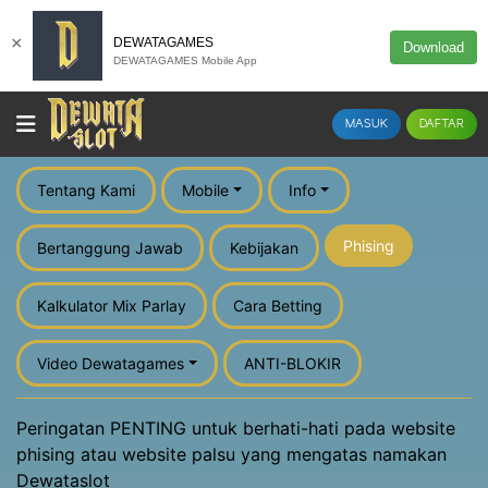
×
DEWATAGAMES
Download
DEWATAGAMES Mobile App
MASUK
DAFTAR
Tentang Kami
Mobile
Info
Phising
Bertanggung Jawab
Kebijakan
Kalkulator Mix Parlay
Cara Betting
Video Dewatagames
ANTI-BLOKIR
Peringatan PENTING untuk berhati-hati pada website
phising atau website palsu yang mengatas namakan
Dewataslot